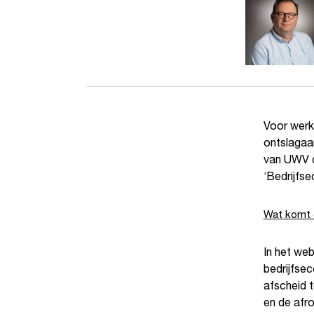
Voor werkg
ontslagaan
van UWV da
‘Bedrijfs
Wat komt e
In het we
bedrijfsec
afscheid 
en de afro