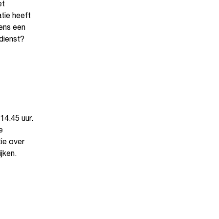
et
tie heeft
ens een
dienst?
14.45 uur.
e
tie over
jken.