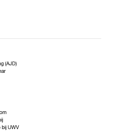
ng (AJD)
nar
 om
ij
e bij UWV