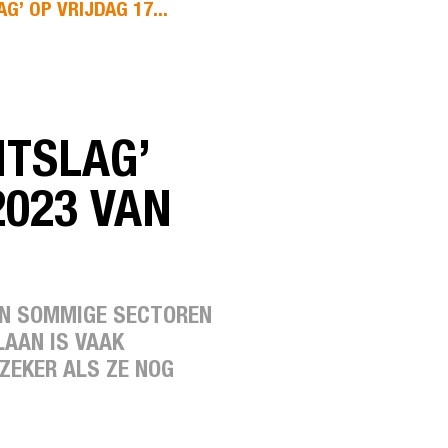
’ OP VRIJDAG 17...
NTSLAG’
2023 VAN
 IN SOMMIGE SECTOREN
AAN IS VAAK
ZEKER ALS ZE NOG