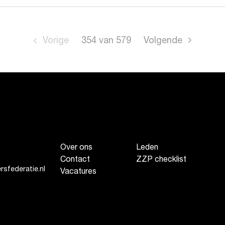
Vorige
354
van
579
Volgende
Over ons
Leden
Contact
ZZP checklist
sfederatie.nl
Vacatures