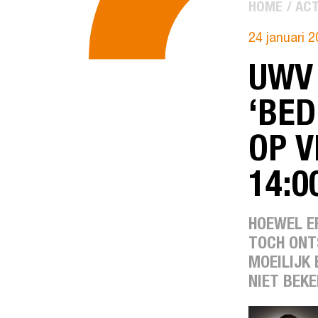
HOME
ACT
24 januari 
UWV
‘BE
OP V
14:0
HOEWEL E
TOCH ONT
MOEILIJK 
NIET BEKE