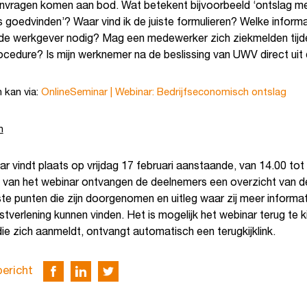
nvragen komen aan bod. Wat betekent bijvoorbeeld ‘ontslag m
 goedvinden’? Waar vind ik de juiste formulieren? Welke informa
e werkgever nodig? Mag een medewerker zich ziekmelden tijd
cedure? Is mijn werknemer na de beslissing van UWV direct uit 
 kan via:
OnlineSeminar | Webinar: Bedrijfseconomisch ontslag
n
r vindt plaats op vrijdag 17 februari aanstaande, van 14.00 tot 
 van het webinar ontvangen de deelnemers een overzicht van d
ste punten die zijn doorgenomen en uitleg waar zij meer informa
verlening kunnen vinden. Het is mogelijk het webinar terug te ki
ie zich aanmeldt, ontvangt automatisch een terugkijklink.
bericht