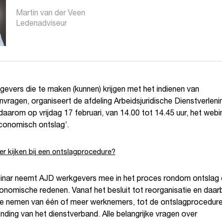
Martin van der Veen
Ledenadviseur
evers die te maken (kunnen) krijgen met het indienen van
vragen, organiseert de afdeling Arbeidsjuridische Dienstverleni
arom op vrijdag 17 februari, van 14.00 tot 14.45 uur, het webi
economisch ontslag’.
r kijken bij een ontslagprocedure?
binar neemt AJD werkgevers mee in het proces rondom ontslag
onomische redenen. Vanaf het besluit tot reorganisatie en daarb
te nemen van één of meer werknemers, tot de ontslagprocedur
nding van het dienstverband. Alle belangrijke vragen over