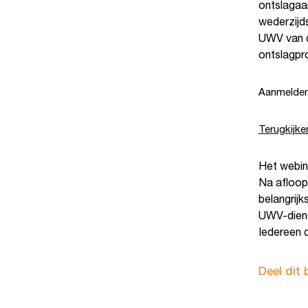
ontslagaa
wederzijds
UWV van d
ontslagpro
Aanmelden
Terugkijke
Het webina
Na afloop
belangrijk
UWV-dienst
Iedereen d
Deel dit 