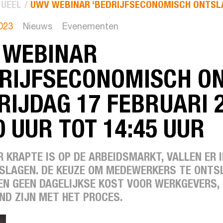
UEEL
UWV WEBINAR ‘BEDRIJFSECONOMISCH ONTSLAG
2023
Nieuws
Evenementen
 WEBINAR
DRIJFSECONOMISCH O
RIJDAG 17 FEBRUARI 
0 UUR TOT 14:45 UUR
R KRAPTE IS OP DE ARBEIDSMARKT, VALLEN ER
SLAGEN. DE KEUZE OM MEDEWERKERS TE ONTSL
EN GEEN DAGELIJKSE KOST VOOR WERKGEVERS, 
ND ZIJN MET HET PROCES.