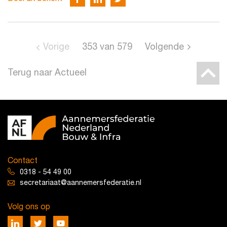
Vorige
353
van
579
Volgende
Terug naar Actueel
Contact
0318 - 54 49 00
secretariaat@aannemersfederatie.nl
Volg ons op