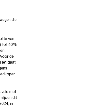
twagen die
otte van
l) tot 40%
en.
 Voor de
 Het gaat
gens
goedkoper
gevuld met
iljoen dit
2024, in