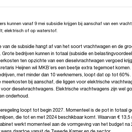
s kunnen vanaf 9 mei subsidie krijgen bij aanschaf van een vrach
t; elektrisch of op waterstof.
 van de subsidie hangt af van het soort vrachtwagen en de gro
f. Grote bedrijven kunnen in totaal (subsidie en belastingvoordee
erkosten ten opzichte van een dieselvrachtwagen vergoed krijg
retaris Heijnen wil MKB’ers een beetje extra tegemoet komen.
bedrijven, met minder dan 10 werknemers, loopt dat op tot 60%.
 meerkosten bij aanschaf, die liggen voor elektrische vrachtwa
 voor dieselvrachtwagens. Elektrische vrachtwagens zijn wel 
 en onderhoud.
eregeling loopt tot begin 2027. Momenteel is de pot in totaal 
miljoen, die tot en met 2024 beschikbaar komt. Waarvan € 13,5 m
 kabinet werkt momenteel aan de vormgeving van het budget na 
de wens daartoe vanuit de Tweede Kamer en de sector.