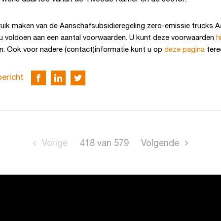
ruik maken van de Aanschafsubsidieregeling zero-emissie trucks
u voldoen aan een aantal voorwaarden. U kunt deze voorwaarden
h
n. Ook voor nadere (contact)informatie kunt u op
deze pagina
tere
bericht
Vorige
418
van
579
Volgende