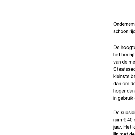
Ondernemer
schoon rijd
De hoogte
het bedrij
van de me
Staatssec
kleinste 
dan om de
hoger dan
in gebruik
De subsidi
ruim € 40 
jaar. Het
lijn met 