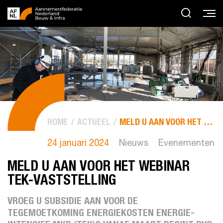
HOME
ACTUEEL
MELD U AAN VOOR HET WEBINAR TEK-VASTSTELLING
24 januari 2024
Nieuws
Evenementen
MELD U AAN VOOR HET WEBINAR
TEK-VASTSTELLING
VROEG U SUBSIDIE AAN VOOR DE
TEGEMOETKOMING ENERGIEKOSTEN ENERGIE-