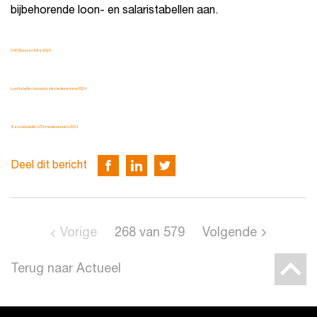
bijbehorende loon- en salaristabellen aan.
CAO Bouw en Infra 2024
Loontabellen bouwplaats medewerkers 2024
Salaristabellen UTA medewerkers 2024
Deel dit bericht
Vorige
268
van
579
Volgende
Terug naar Actueel