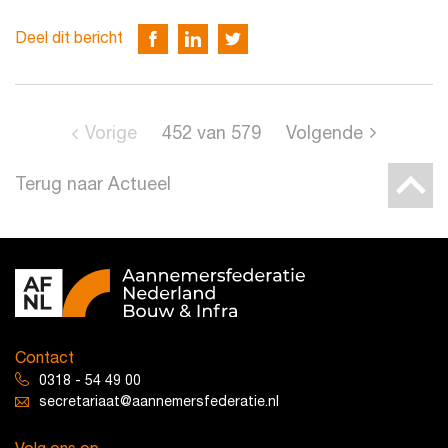
Deel dit bericht
Vorige
452
van
579
Volgende
Terug naar Actueel
Contact
0318 - 54 49 00
secretariaat@aannemersfederatie.nl