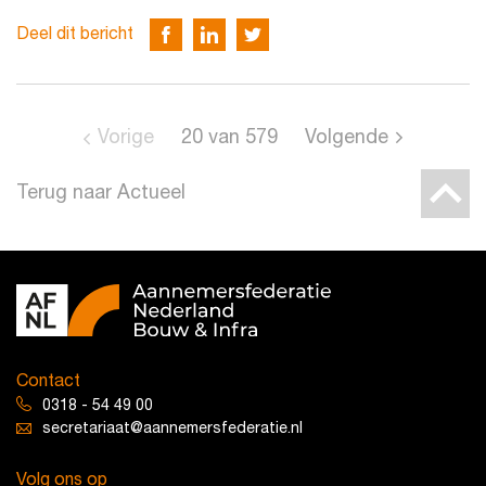
Deel dit bericht
Vorige
20
van
579
Volgende
Terug naar Actueel
Contact
0318 - 54 49 00
secretariaat@aannemersfederatie.nl
Volg ons op