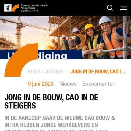
HOME
ACTUEEL
JONG IN DE BOUW, CAO IN DE STEIGERS
9 juni 2026
Nieuws
Evenementen
JONG IN DE BOUW, CAO IN DE
STEIGERS
IN DE AANLOOP NAAR DE NIEUWE CAO BOUW &
INFRA HEBBEN JONGE WERKGEVERS EN