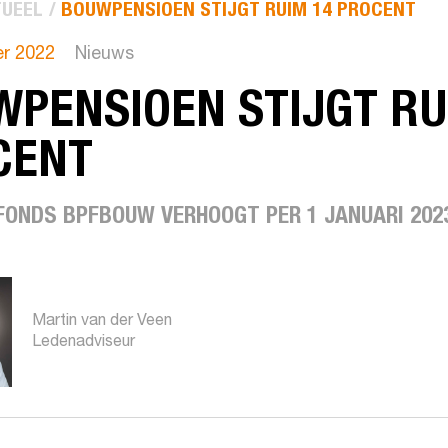
UEEL
BOUWPENSIOEN STIJGT RUIM 14 PROCENT
r 2022
Nieuws
PENSIOEN STIJGT RU
CENT
FONDS BPFBOUW VERHOOGT PER 1 JANUARI 202
Martin van der Veen
Ledenadviseur