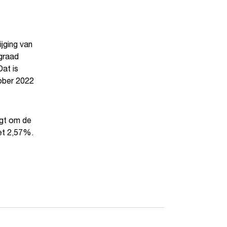
jging van
graad
at is
ober 2022
igt om de
et 2,57%.