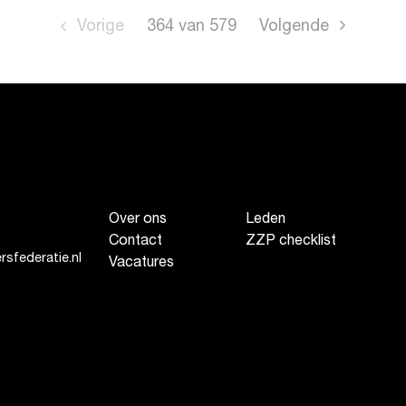
Vorige
364
van
579
Volgende
Over ons
Leden
Contact
ZZP checklist
sfederatie.nl
Vacatures