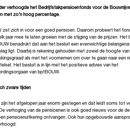
der verhoogde het Bedrijfstakpensioenfonds voor de Bouwnijve
n met zo’n hoog percentage.
et zich in voor een goed pensioen. Daarom probeert het fond
lk jaar mee te laten groeien met de stijging van de prijzen. Het 
UW benadrukt dat aan het besluit een evenwichtige belangena
lag ligt. Daarbij is rekening gehouden met zowel de hoogte van
kkingsgraad als met het voornemen om over te gaan naar een n
elsel. Het besluit is in lijn met het positieve advies van het
ordingsorgaan van bpfBOUW.
h zware tijden
 zijn het afgelopen jaar enorm gestegen en dat leidt soms tot v
. De verhoging van de pensioenen is ook goed nieuws voor de d
een pensioenuitkering ontvangen. Ook hun opgebouwde aanspr
erhoogd.