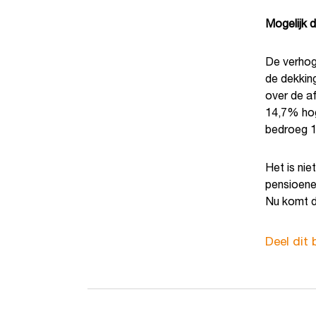
Mogelijk 
De verhogi
de dekkin
over de a
14,7% hog
bedroeg 
Het is ni
pensioene
Nu komt d
Deel dit 