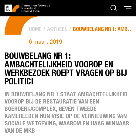
HOME
ACTUEEL
BOUWBELANG NR 1: AMBACHTELIJKHEID VOOROP EN WERKBEZOEK...
6 maart 2019
BOUWBELANG NR 1:
AMBACHTELIJKHEID VOOROP EN
WERKBEZOEK ROEPT VRAGEN OP BIJ
POLITICI
IN BOUWBELANG NR 1 STAAT AMBACHTELIJKHEID
VOOROP BIJ DE RESTAURATIE VAN EEN
BOERDERIJCOMPLEX, GEVEN TWEEDE
KAMERLEDEN HUN VISIE OP DE VERNIEUWING VAN
SOCIALE WETGEVING, WAAROM EN HAAG WINNAAR
VAN DE MKB