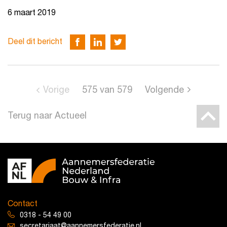
6 maart 2019
Deel dit bericht
Vorige
575
van
579
Volgende
Terug naar Actueel
Contact
0318 - 54 49 00
secretariaat@aannemersfederatie.nl