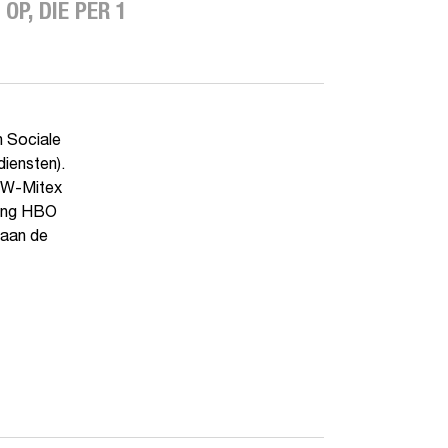
P, DIE PER 1
n Sociale
iensten).
CBW-Mitex
ding HBO
 aan de