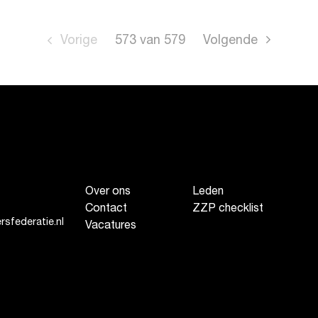
Vorige
573
van
579
Volgende
Over ons
Leden
Contact
ZZP checklist
sfederatie.nl
Vacatures