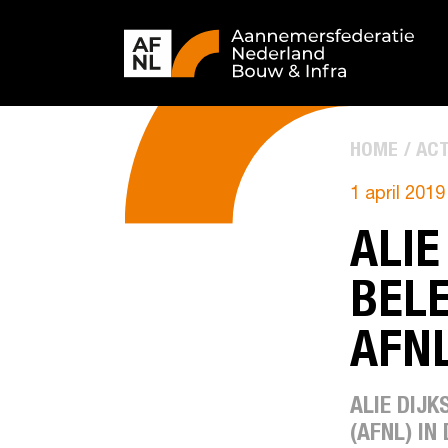
HOME
ACT
1 april 2019
ALIE
BELE
AFN
ALIE DIJ
(AFNL) IN