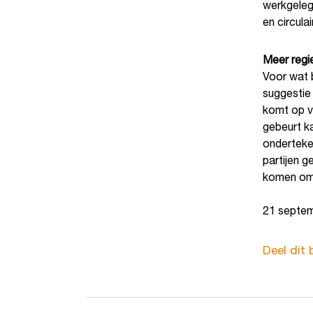
werkgeleg
en circula
Meer regi
Voor wat 
suggestie
komt op vo
gebeurt ka
onderteke
partijen 
komen om 
21 septe
Deel dit 