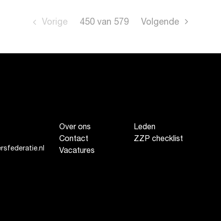
Vorige
450
van
579
Volgende
Over ons
Leden
Contact
ZZP checklist
sfederatie.nl
Vacatures