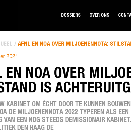
DOSSIERS
OVER ONS
CONT
UEEL
AFNL EN NOA OVER MILJOENENNOTA: STILSTA
er 2021
 EN NOA OVER MILJO
STAND IS ACHTERUIT
UW KABINET OM ÉCHT DOOR TE KUNNEN BOUWEN
NOA DE MILJOENENNOTA 2022 TYPEREN ALS EEN
 VAN EEN NOG STEEDS DEMISSIONAIR KABINET.
ITIEK DEN HAAG DE