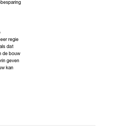
ebesparing
e
eer regie
als dat
in de bouw
rin geven
ouw kan