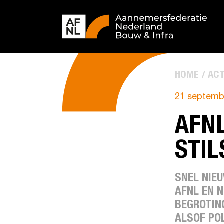
HOME
ACT
21 septemb
AFNL
STIL
SNEL NIE
AFNL EN 
BEGROTING
ALSOF POL