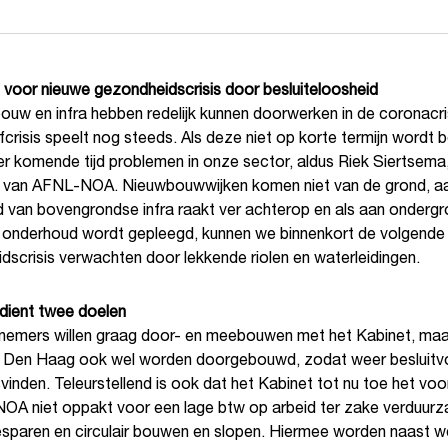
voor nieuwe gezondheidscrisis door besluiteloosheid
ouw en infra hebben redelijk kunnen doorwerken in de coronacri
fcrisis speelt nog steeds. Als deze niet op korte termijn wordt b
er komende tijd problemen in onze sector, aldus Riek Siertsema
r van AFNL-NOA. Nieuwbouwwijken komen niet van de grond, a
 van bovengrondse infra raakt ver achterop en als aan onderg
n onderhoud wordt gepleegd, kunnen we binnenkort de volgende
dscrisis verwachten door lekkende riolen en waterleidingen.
dient twee doelen
mers willen graag door- en meebouwen met het Kabinet, maa
n Den Haag ook wel worden doorgebouwd, zodat weer besluitv
vinden. Teleurstellend is ook dat het Kabinet tot nu toe het voo
OA niet oppakt voor een lage btw op arbeid ter zake verduur
esparen en circulair bouwen en slopen. Hiermee worden naast w