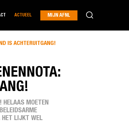
MIJN AFNL
ACT
ACTUEEL
ND IS ACHTERUITGANG!
ENENNOTA:
GANG!
! HELAAS MOETEN
 BELEIDSARME
 HET LIJKT WEL