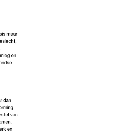
sis maar
eslecht,
,
anleg en
rondse
r dan
orming
rstel van
zamen,
erk en