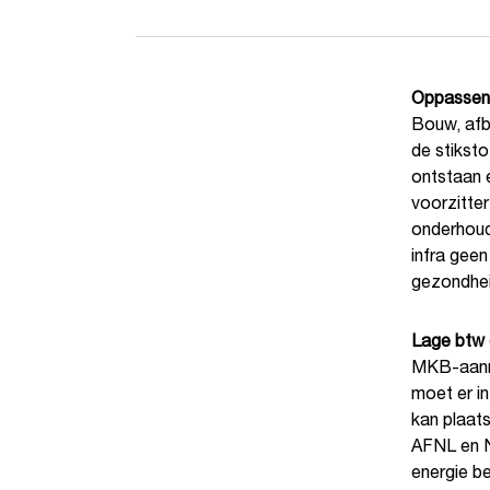
Oppassen 
Bouw, afb
de stiksto
ontstaan 
voorzitte
onderhoud
infra gee
gezondhei
Lage btw 
MKB-aanne
moet er i
kan plaats
AFNL en N
energie b