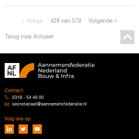
Vorige
428
van
579
Volgende
Terug naar Actueel
Contact
0318 - 54 49 00
secretariaat@aannemersfederatie.nl
Volg ons op