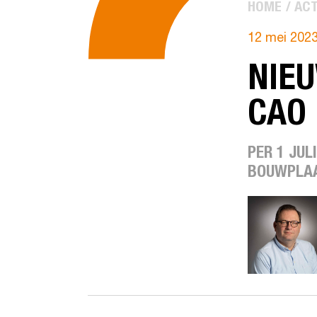
HOME
ACT
12 mei 202
NIEU
CAO 
PER 1 JUL
BOUWPLAA