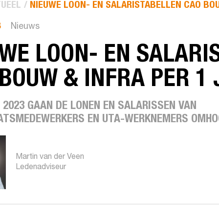
UEEL
NIEUWE LOON- EN SALARISTABELLEN CAO BOUW
3
Nieuws
WE LOON- EN SALARI
BOUW & INFRA PER 1 
I 2023 GAAN DE LONEN EN SALARISSEN VAN
TSMEDEWERKERS EN UTA-WERKNEMERS OMHO
Martin van der Veen
Ledenadviseur