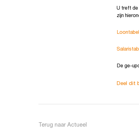
U treft de
zijn hiero
Loontabel
Salarista
De ge-upd
Deel dit 
Terug naar Actueel