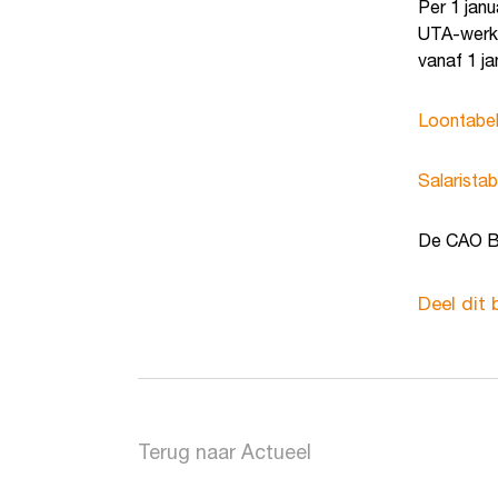
Per 1 jan
UTA-werkn
vanaf 1 ja
Loontabe
Salarista
De CAO Bo
Deel dit 
Terug naar Actueel