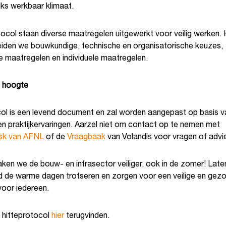
jks werkbaar klimaat.
tocol staan diverse maatregelen uitgewerkt voor veilig werken. H
iden we bouwkundige, technische en organisatorische keuzes,
e maatregelen en individuele maatregelen.
e hoogte
col is een levend document en zal worden aangepast op basis v
en praktijkervaringen. Aarzel niet om contact op te nemen met
sk van AFNL
of de
Vraagbaak
van Volandis voor vragen of advi
en we de bouw- en infrasector veiliger, ook in de zomer! Lat
d de warme dagen trotseren en zorgen voor een veilige en gez
voor iedereen.
t hitteprotocol
hier
terugvinden.