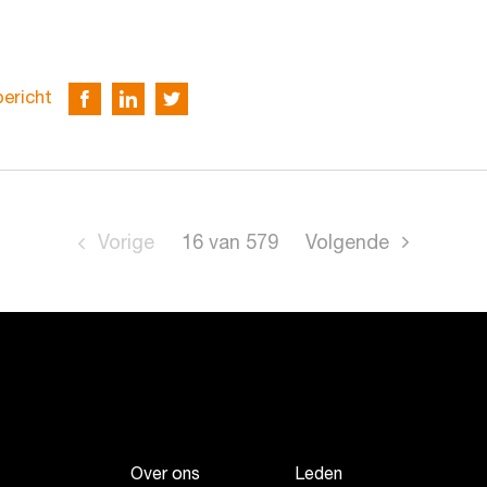
bericht
Vorige
16
van
579
Volgende
Over ons
Leden