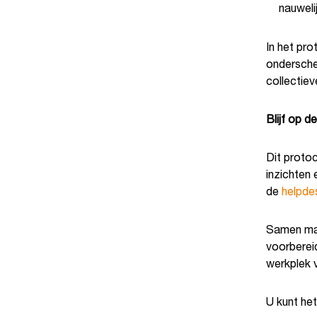
nauweli
In het pro
ondersche
collectiev
Blijf op d
Dit proto
inzichten 
de
helpde
Samen mak
voorberei
werkplek 
U kunt he