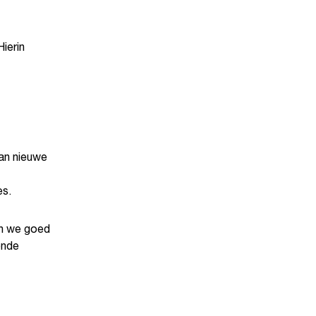
ierin
an nieuwe
es.
en we goed
onde