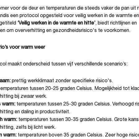
er voor de deur en temperaturen die steeds vaker de pan uit ri
ndis een protocol opgesteld voor veilig werken in de warmte en 
getiteld
‘Veilig werken in de warmte en hitte’
, biedt richtlijnen en
en om oververhitting en gezondheidsrisico's te voorkomen.
ario’s voor warm weer
ol maakt onderscheid tussen vijf verschillende scenario’s:
aam:
prettig werkklimaat zonder specifieke risico's.
emperaturen tussen 20-25 graden Celsius. Mogelijkheid tot kla
hitting bij zwaar werk.
 warm:
temperaturen tussen 25-30 graden Celsius. Verhoogd ri
itting en daling in productiviteit.
ch warm:
temperaturen tussen 30-35 graden Celsius. Grote kans
itting, zelfs bij licht werk.
m warm:
temperaturen boven 35 graden Celsius. Zeer hoge risico