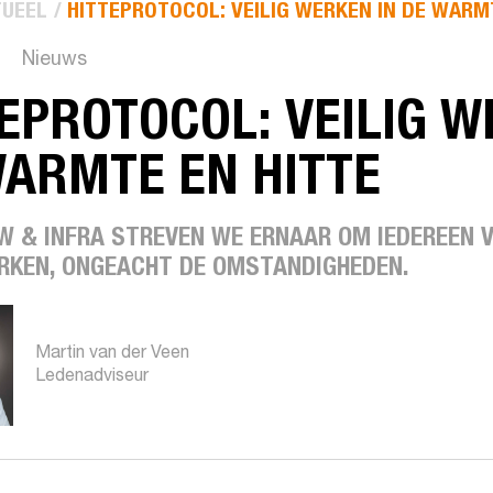
UEEL
HITTEPROTOCOL: VEILIG WERKEN IN DE WARM
Nieuws
EPROTOCOL: VEILIG W
WARMTE EN HITTE
W & INFRA STREVEN WE ERNAAR OM IEDEREEN V
RKEN, ONGEACHT DE OMSTANDIGHEDEN.
Martin van der Veen
Ledenadviseur