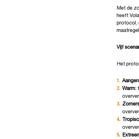
Met de zom
heeft Vola
protocol, 
maatregel
Vijf scen
Het protoc
Aangen
Warm:
t
overver
Zomers
oververh
Tropis
oververh
Extree