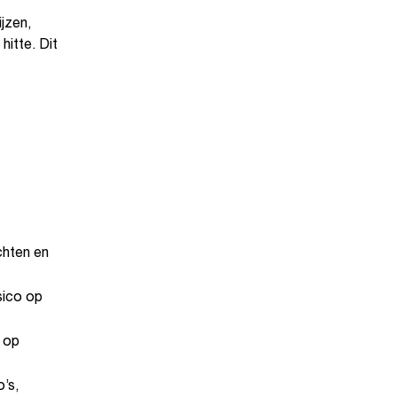
jzen,
hitte. Dit
chten en
sico op
 op
’s,