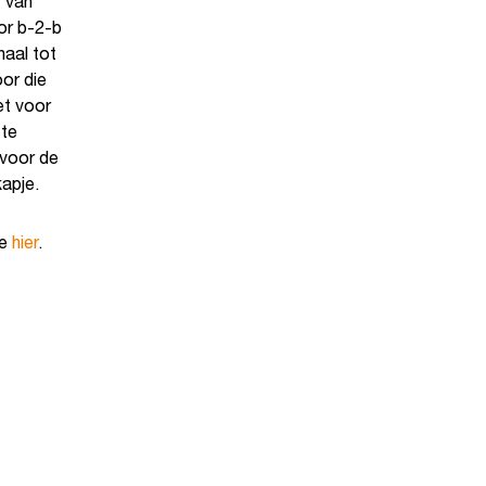
r van
or b-2-b
haal tot
or die
et voor
 te
 voor de
kapje.
je
hier
.