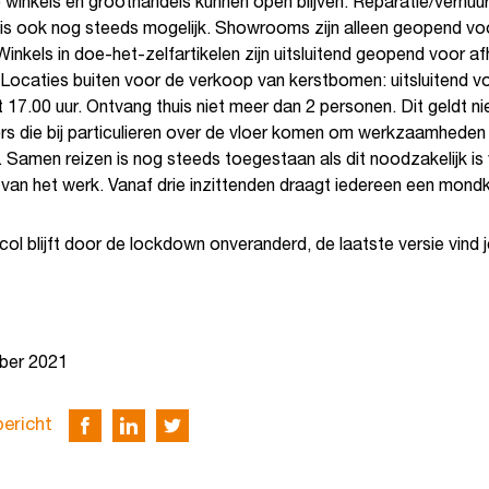
 winkels en groothandels kunnen open blijven. Reparatie/verhuu
is ook nog steeds mogelijk. Showrooms zijn alleen geopend vo
inkels in doe-het-zelfartikelen zijn uitsluitend geopend voor af
 Locaties buiten voor de verkoop van kerstbomen: uitsluitend vo
t 17.00 uur. Ontvang thuis niet meer dan 2 personen. Dit geldt ni
s die bij particulieren over de vloer komen om werkzaamheden
. Samen reizen is nog steeds toegestaan als dit noodzakelijk is
 van het werk. Vanaf drie inzittenden draagt iedereen een mond
ol blijft door de lockdown onveranderd, de laatste versie vind 
ber 2021
bericht