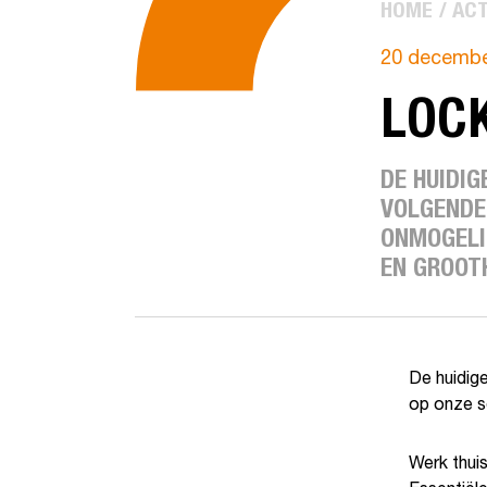
HOME
ACT
20 decembe
LOC
DE HUIDIG
VOLGENDE
ONMOGELIJ
EN GROOT
De huidig
op onze s
Werk thuis