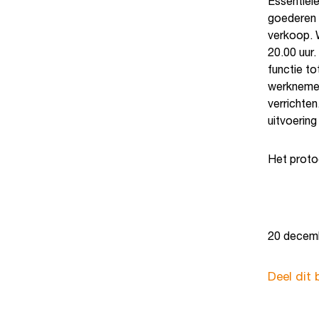
Essentiële
goederen 
verkoop. W
20.00 uur.
functie to
werknemer
verrichten
uitvoering
Het protoc
20 decem
Deel dit 