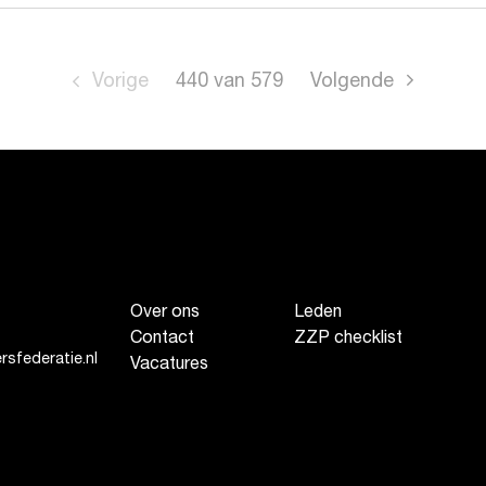
Vorige
440
van
579
Volgende
Over ons
Leden
Contact
ZZP checklist
sfederatie.nl
Vacatures