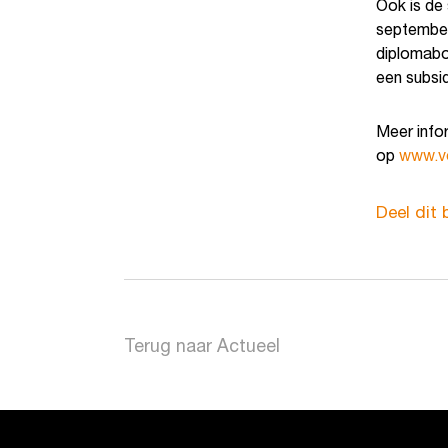
Ook is de
september
diplomabo
een subsid
Meer info
op
www.vo
Deel dit 
Terug naar Actueel