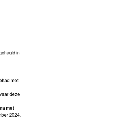
gehaald in
gehad met
waar deze
oma met
mber 2024.