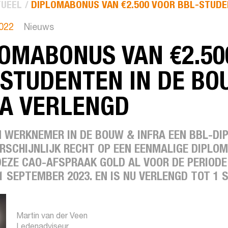
UEEL
DIPLOMABONUS VAN €2.500 VOOR BBL-STUDEN
022
Nieuws
OMABONUS VAN €2.50
STUDENTEN IN DE BO
RA VERLENGD
N WERKNEMER IN DE BOUW & INFRA EEN BBL-DI
RSCHIJNLIJK RECHT OP EEN EENMALIGE DIPLOM
 DEZE CAO-AFSPRAAK GOLD AL VOOR DE PERIOD
1 SEPTEMBER 2023. EN IS NU VERLENGD TOT 1 
Martin van der Veen
Ledenadviseur