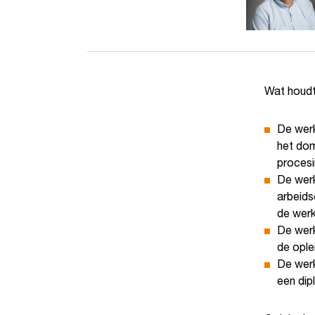
Wat houdt 
De werk
het dom
procesi
De werk
arbeid
de werk
De wer
de ople
De werk
een dip