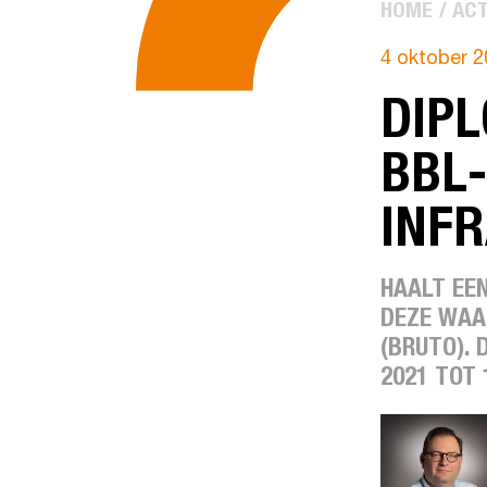
HOME
ACT
4 oktober 2
DIPL
BBL-
INF
HAALT EE
DEZE WAA
(BRUTO).
2021 TOT 