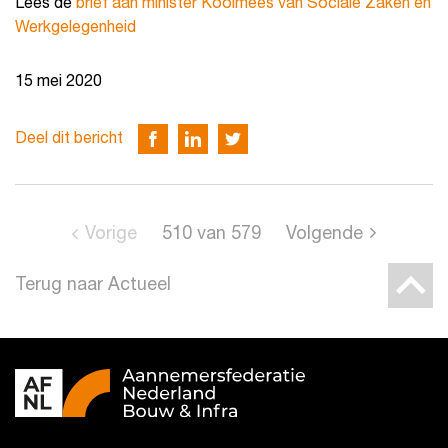
Lees de
brief aan minister Koolmees van Sociale Zaken en
Werkgelegenheid
15 mei 2020
Deel dit bericht
Vorige
510
van
579
Volgende
Terug naar Actueel