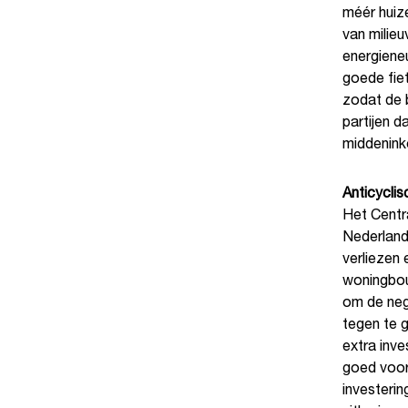
méér huiz
van milie
energieneu
goede fiet
zodat de b
partijen 
middenink
Anticyclis
Het Centra
Nederland
verliezen
woningbouw
om de neg
tegen te 
extra inve
goed voor
investerin