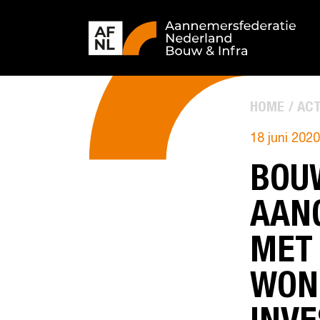
HOME
ACT
18 juni 2020
BOU
AAN
MET
WONI