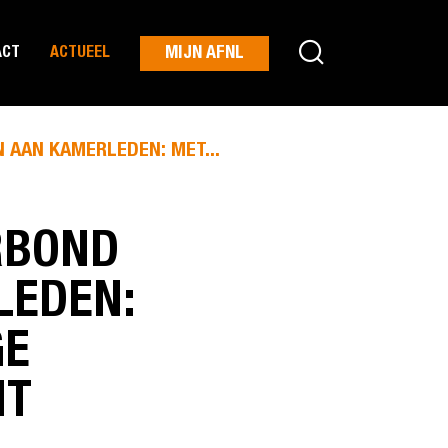
MIJN AFNL
ACT
ACTUEEL
AN KAMERLEDEN: MET...
RBOND
LEDEN:
GE
IT