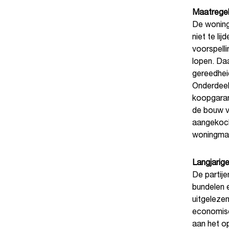
Maatregel
De woning
niet te li
voorspell
lopen. Da
gereedheid
Onderdeel
koopgaran
de bouw va
aangekoch
woningmark
Langjarige
De partije
bundelen e
uitgeleze
economisch
aan het o