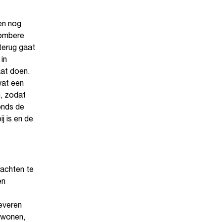
en nog
 sombere
terug gaat
in
aat doen.
wat een
, zodat
onds de
j is en de
rachten te
en
leveren
 wonen,