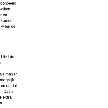
toonbeeld
wijken
er en
n komen,
willen de
blijkt dat
an
ale manier
mogelijk
s en omdat
. Dat is
e extra
an