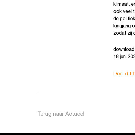
klimaat, e
ook veel 
de politie
langjarig 
zodat zij
downloa
18 juni 20
Deel dit 
Terug naar Actueel