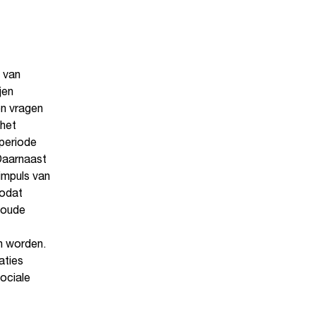
 van
jen
en vragen
 het
 periode
Daarnaast
impuls van
zodat
 oude
n worden.
aties
ociale