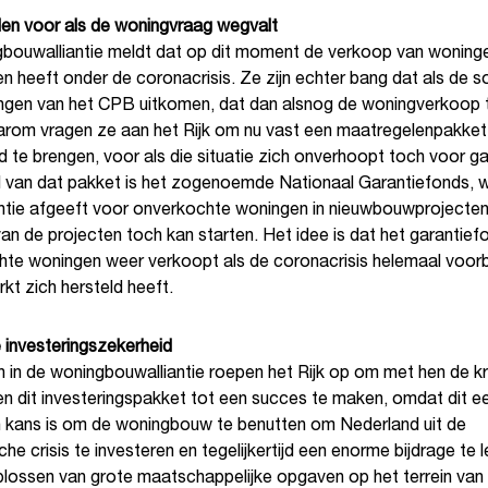
en voor als de woningvraag wegvalt
bouwalliantie meldt dat op dit moment de verkoop van woning
jden heeft onder de coronacrisis. Ze zijn echter bang dat als de
ingen van het CPB uitkomen, dat dan alsnog de woningverkoop 
arom vragen ze aan het Rijk om nu vast een maatregelenpakket 
 te brengen, voor als die situatie zich onverhoopt toch voor g
 van dat pakket is het zogenoemde Nationaal Garantiefonds, 
tie afgeeft voor onverkochte woningen in nieuwbouwprojecten
n de projecten toch kan starten. Het idee is dat het garantief
te woningen weer verkoopt als de coronacrisis helemaal voorbi
t zich hersteld heeft.
 investeringszekerheid
n in de woningbouwalliantie roepen het Rijk op om met hen de k
n dit investerings­pakket tot een succes te maken, omdat dit e
n kans is om de woningbouw te benutten om Nederland uit de
e crisis te investeren en tegelijkertijd een enorme bijdrage te 
plossen van grote maatschappelijke opgaven op het terrein van