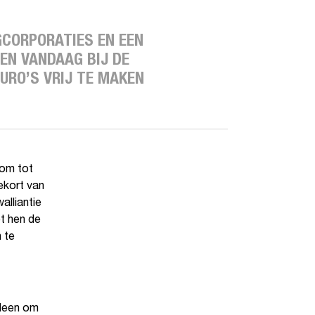
GCORPORATIES EN EEN
EN VANDAAG BIJ DE
URO’S VRIJ TE MAKEN
 om tot
ekort van
alliantie
t hen de
 te
lleen om