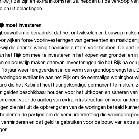
n kwijt zal zijn en extra inkomsten zal hebben uit de verkoop van
 en uit belastingen.
ijk moet investeren
bouwalliantie benadrukt dat het ontwikkelen en bouwrijp maken
onwijken forse voorinvesteringen van gemeenten en marktparti
rwijl die daar te weinig financiële buffers voor hebben. De partij
n het Rijk om mee te investeren in het kopen van gronden en in
n en bouwrijp maken daarvan. Investeringen die het Rijk na een
t 15 jaar weer terugverdient in de vorm van grondopbrengsten. 
 woningbouw­alliantie aan het Rijk om de eenmalige woningbouw
 euro die het Kabinet heeft aangekondigd permanent te maken, 
 gelden beschikbaar houden voor het uitkopen en saneren van
erreinen, voor de aanleg van extra infrastructuur en voor andere
ngen die niet uit de opbrengsten van de woningen betaald kunne
bepleiten de partijen om de verhuurderheffing die woningcorpor
 verminderen en dat geld te gebruiken voor de bouw van extra s
gen.