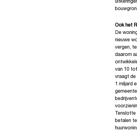
uitkeringe
bouwgrond
Ook het R
De woning
nieuwe wo
vergen, te
daarom aa
ontwikkele
van 10 to
vraagt de
1 miljard
gemeenten
bedrijvent
voorzieni
Tenslotte 
betalen te
huurwonin