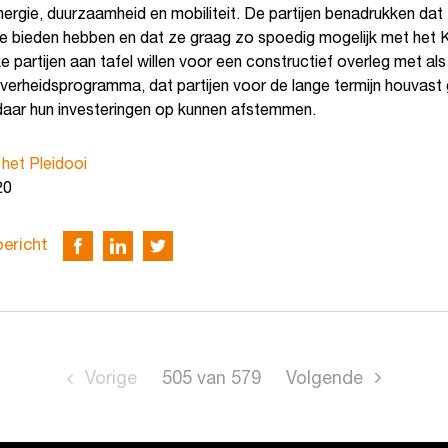
nergie, duurzaamheid en mobiliteit. De partijen benadrukken dat 
te bieden hebben en dat ze graag zo spoedig mogelijk met het 
ke partijen aan tafel willen voor een constructief overleg met al
overheidsprogramma, dat partijen voor de lange termijn houvast 
 daar hun investeringen op kunnen afstemmen.
d
het Pleidooi
20
bericht
Vorige
505
van
579
Volgende