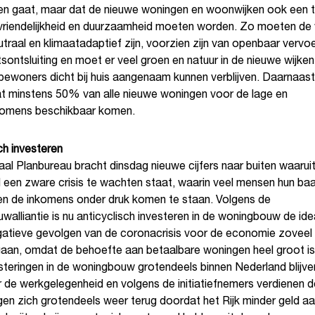
en gaat, maar dat de nieuwe woningen en woonwijken ook een 
uvriendelijkheid en duurzaamheid moeten worden. Zo moeten de 
traal en klimaatadaptief zijn, voorzien zijn van openbaar vervo
sontsluiting en moet er veel groen en natuur in de nieuwe wijke
ewoners dicht bij huis aangenaam kunnen verblijven. Daarnaast 
dat minstens 50% van alle nieuwe woningen voor de lage en
omens beschikbaar komen.
ch investeren
al Planbureau bracht dinsdag nieuwe cijfers naar buiten waaruit 
 een zware crisis te wachten staat, waarin veel mensen hun ba
 en de inkomens onder druk komen te staan. Volgens de
alliantie is nu anticyclisch investeren in de woningbouw de ide
atieve gevolgen van de coronacrisis voor de economie zoveel 
gaan, omdat de behoefte aan betaalbare woningen heel groot i
steringen in de woningbouw grotendeels binnen Nederland blijven
 de werkgelegenheid en volgens de initiatiefnemers verdienen d
gen zich grotendeels weer terug doordat het Rijk minder geld a