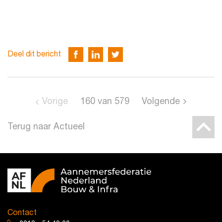
Deel dit bericht
Vorige
160
van
579
Volgende
Terug naar Actueel
Contact