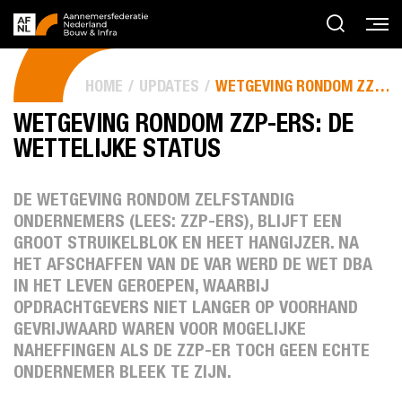
HOME
UPDATES
WETGEVING RONDOM ZZP-ERS: DE WETTELIJKE STATUS
WETGEVING RONDOM ZZP-ERS: DE
WETTELIJKE STATUS
DE WETGEVING RONDOM ZELFSTANDIG
ONDERNEMERS (LEES: ZZP-ERS), BLIJFT EEN
GROOT STRUIKELBLOK EN HEET HANGIJZER. NA
HET AFSCHAFFEN VAN DE VAR WERD DE WET DBA
IN HET LEVEN GEROEPEN, WAARBIJ
OPDRACHTGEVERS NIET LANGER OP VOORHAND
GEVRIJWAARD WAREN VOOR MOGELIJKE
NAHEFFINGEN ALS DE ZZP-ER TOCH GEEN ECHTE
ONDERNEMER BLEEK TE ZIJN.