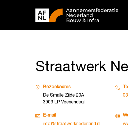
Straatwerk Ne
Bezoekadres
Te
De Smalle Zijde 20A
03
3903 LP Veenendaal
E-mail
We
info@straatwerknederland.nl
ww