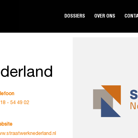
DOSSIERS
OVER ONS
CONT
derland
lefoon
18 - 54 49 02
bsite
w.straatwerknederland.nl