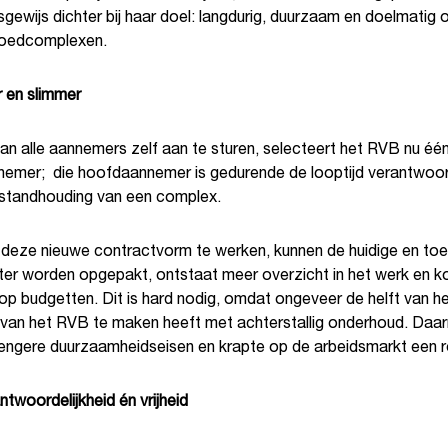
gewijs dichter bij haar doel: langdurig, duurzaam en doelmatig
goedcomplexen.
r en slimmer
van alle aannemers zelf aan te sturen, selecteert het RVB nu éé
emer; die hoofdaannemer is gedurende de looptijd verantwoord
nstandhouding van een complex.
deze nieuwe contractvorm te werken, kunnen de huidige en to
ter worden opgepakt, ontstaat meer overzicht in het werk en k
op budgetten. Dit is hard nodig, omdat ongeveer de helft van h
van het RVB te maken heeft met achterstallig onderhoud. Daa
rengere duurzaamheidseisen en krapte op de arbeidsmarkt een r
twoordelijkheid én vrijheid