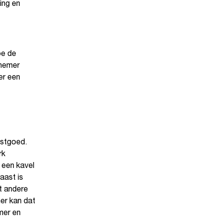
ing en
oe de
tnemer
er een
astgoed.
rk
 een kavel
aast is
t andere
er kan dat
emer en