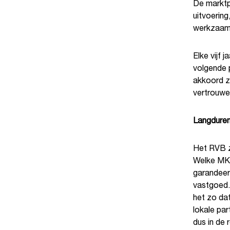
De marktpa
uitvoering
werkzaamh
Elke vijf 
volgende 
akkoord zi
vertrouwe
Langduren
Het RVB z
Welke MKB
garandeer
vastgoed. 
het zo da
lokale par
dus in de 