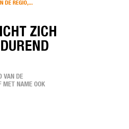
 DE REGIO,...
ICHT ZICH
NGDUREND
D VAN DE
JF MET NAME OOK