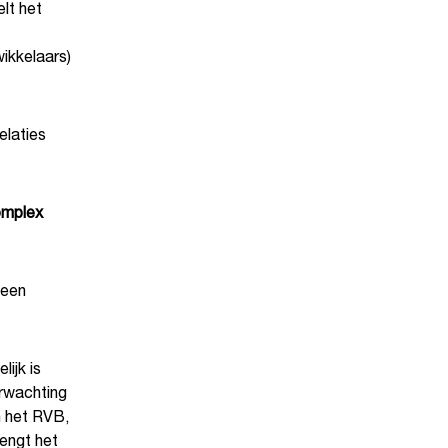
lt het
ikkelaars)
elaties
omplex
 een
ijk is
erwachting
n het RVB,
rengt het