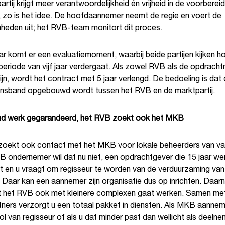
rtij krijgt meer verantwoordelijkheid én vrijheid in de voorbereid
, zo is het idee. De hoofdaannemer neemt de regie en voert de
eden uit; het RVB-team monitort dit proces.
jaar komt er een evaluatiemoment, waarbij beide partijen kijken h
periode van vijf jaar verdergaat. Als zowel RVB als de opdrach
jn, wordt het contract met 5 jaar verlengd. De bedoeling is dat 
nsband opgebouwd wordt tussen het RVB en de marktpartij.
d werk gegarandeerd, het RVB zoekt ook het MKB
oekt ook contact met het MKB voor lokale beheerders van v
 ondernemer wil dat nu niet, een opdrachtgever die 15 jaar we
t en u vraagt om regisseur te worden van de verduurzaming van
Daar kan een aannemer zijn organisatie dus op inrichten. Daarn
t het RVB ook met kleinere complexen gaat werken. Samen me
tners verzorgt u een totaal pakket in diensten. Als MKB aannem
rol van regisseur of als u dat minder past dan wellicht als deeln