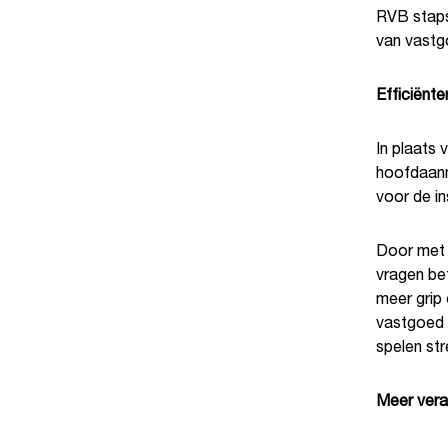
RVB staps
van vast
Efficiënte
In plaats 
hoofdaann
voor de i
Door met 
vragen be
meer grip 
vastgoed 
spelen st
Meer veran