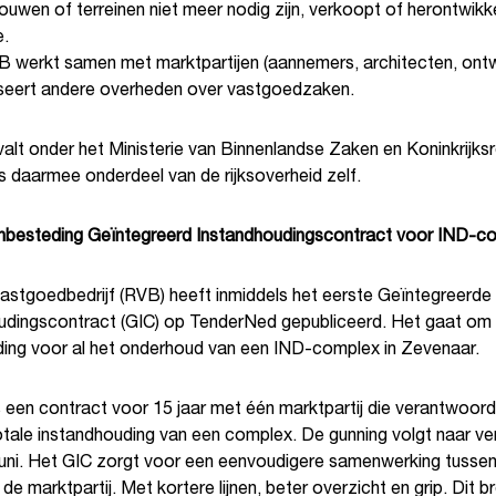
ouwen of terreinen niet meer nodig zijn, verkoopt of herontwikke
.
 werkt samen met marktpartijen (aannemers, architecten, ontw
seert andere overheden over vastgoedzaken.
lt onder het Ministerie van Binnenlandse Zaken en Koninkrijksr
s daarmee onderdeel van de rijksoverheid zelf.
nbesteding Geïntegreerd Instandhoudingscontract voor IND-c
vastgoedbedrijf (RVB) heeft inmiddels het eerste Geïntegreerde
udingscontract (GIC) op TenderNed gepubliceerd. Het gaat om
ing voor al het onderhoud van een IND-complex in Zevenaar.
 een contract voor 15 jaar met één marktpartij die verantwoordel
otale instandhouding van een complex. De gunning volgt naar v
in juni. Het GIC zorgt voor een eenvoudigere samenwerking tusse
de marktpartij. Met kortere lijnen, beter overzicht en grip. Dit b