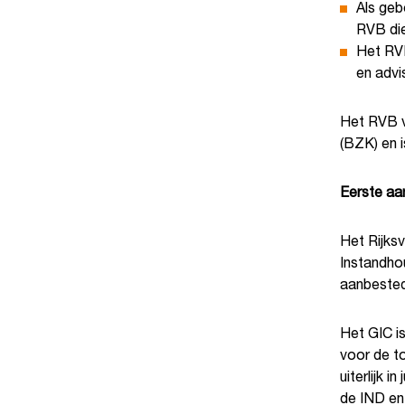
Als geb
RVB die
Het RVB
en advi
Het RVB va
(BZK) en i
Eerste aa
Het Rijks
Instandho
aanbested
Het GIC is
voor de t
uiterlijk 
de IND en 