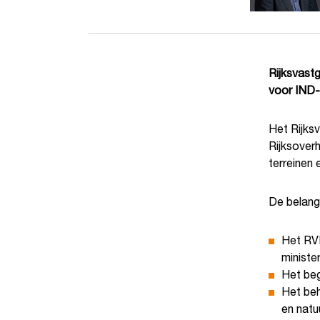
Rijksvast
voor IND
Het Rijks
Rijksover
terreinen 
De belang
Het RVB
ministe
Het beg
Het beh
en natu