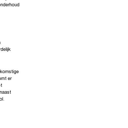
 onderhoud
n
elijk
ekomstige
omt er
et
rnaast
ol.