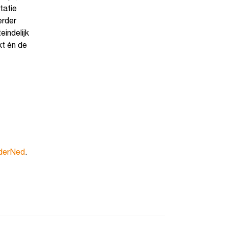
tatie
erder
eindelijk
t én de
nderNed
.