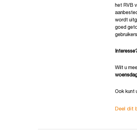
het RVB v
aanbested
wordt uitg
goed geto
gebruiker
Interesse
Wilt u me
woensdag
Ook kunt u
Deel dit 