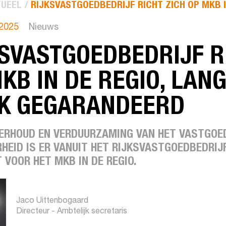
UEEL
RIJKSVASTGOEDBEDRIJF RICHT ZICH OP MKB IN
 2025
Nieuws
SVASTGOEDBEDRIJF R
KB IN DE REGIO, LA
K GEGARANDEERD
ERHOUD EN VERDUURZAMING VAN HET VASTGOE
RHEID IS ER VANUIT HET RIJKSVASTGOEDBEDRI
VOOR HET MKB IN DE REGIO.
Jaco Uittenbogaard
Directeur - Ambtelijk secretaris