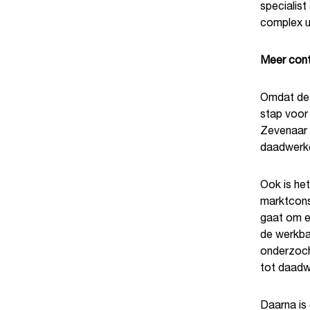
specialis
complex u
Meer cont
Omdat dez
stap voor
Zevenaar 
daadwerkel
Ook is he
marktconsu
gaat om e
de werkba
onderzoch
tot daadw
Daarna is 