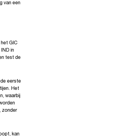
g van een
 het GIC
 IND in
en test de
 de eerste
ijen. Het
n, waarbij
 worden
, zonder
oopt, kan