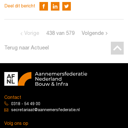
Deel dit bericht
Vorige
438
van
579
Volgende
Terug naar Actueel
Contact
0318 - 54 49 00
secretariaat@aannemersfederatie.nl
Volg ons op