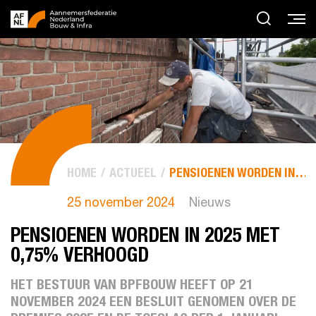
HOME
ACTUEEL
PENSIOENEN WORDEN IN 2025 MET 0,75% VERHOOGD
25 november 2024
Nieuws
PENSIOENEN WORDEN IN 2025 MET
0,75% VERHOOGD
HET BESTUUR VAN BPFBOUW HEEFT OP 21
NOVEMBER 2024 EEN BESLUIT GENOMEN OVER DE