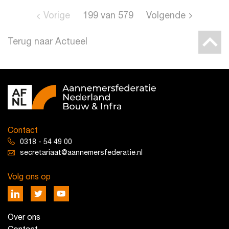
Vorige
199
van
579
Volgende
Terug naar Actueel
Contact
0318 - 54 49 00
secretariaat@aannemersfederatie.nl
Volg ons op
Over ons