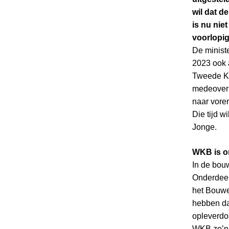
wil dat 
is nu nie
voorlopig
De ministe
2023 ook a
Tweede Ka
medeoverh
naar vore
Die tijd w
Jonge.
WKB is o
In de bou
Onderdeel
het Bouwe
hebben da
opleverdo
WKB zo’n 