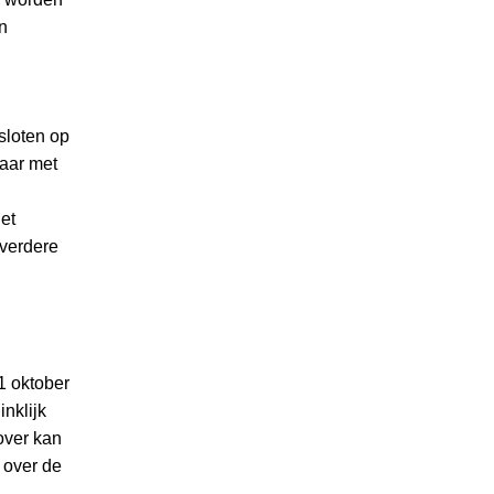
n
sloten op
aar met
et
verdere
1 oktober
inklijk
over kan
 over de