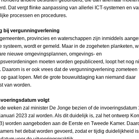
d. Dat vergt flinke aanpassing van allerlei ICT-systemen en va
ijke processen en procedures.
g bij vergunningverlening
e gemeenten, provincies en waterschappen zijn inmiddels aange
e systeem, wordt er gemeld. Maar in de zogeheten planketen, w
are nieuwe omgevingsplannen, omgevings- en
psverordeningen moeten worden gepubliceerd, loopt het nog ni
 Daarom is er ook vrees dat de vergunningverlening zometeen 
g op gaat lopen. Met de grote bouwuitdaging kan niemand daar
st van worden.
nvoeringsdatum volgt
e weken zal minister De Jonge bezien of de invoeringsdatum 
januari 2023 zal worden. Als dit duidelijk is, zal het ontwerp Kon
KB) worden aangeboden aan de Eerste en Tweede Kamer. Daar
amers het debat worden gevoerd, zodat er tijdig duidelijkheid is
datum voor de uitvoeringspraktijk.