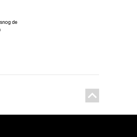
lsnog de
n