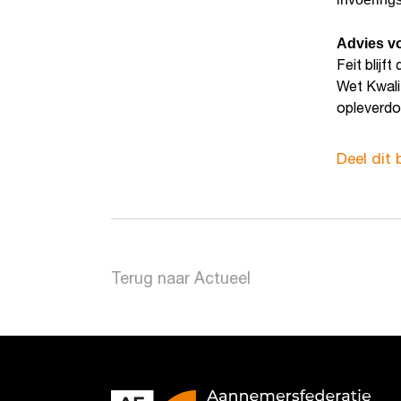
Advies vo
Feit blij
Wet Kwali
opleverdo
Deel dit 
Terug naar Actueel