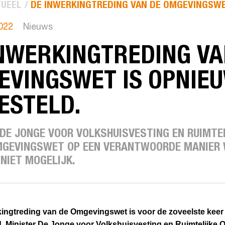
UEEL
DE INWERKINGTREDING VAN DE OMGEVINGSWET
2022
Nieuws
NWERKINGTREDING VA
EVINGSWET IS OPNIE
ESTELD.
 DE JONGE VOOR VOLKSHUISVESTING EN RUIMTE
MGEVINGSWET OP EEN VERANTWOORDE MANIER 
 NIET MOGELIJK.
ingtreding van de Omgevingswet is voor de zoveelste keer
d. Minister De Jonge voor Volkshuisvesting en Ruimtelijke 