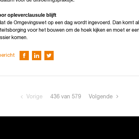
or opleverclausule blijft
ft dat de Omgevingswet op een dag wordt ingevoerd. Dan komt a
teitsborging voor het bouwen om de hoek kijken en moet er ee
ssier komen.
bericht
Vorige
436
van
579
Volgende