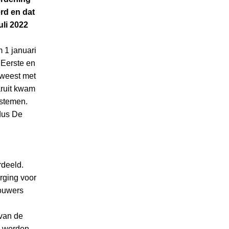
rd en dat
uli 2022
 1 januari
Eerste en
eweest met
ruit kwam
ystemen.
ldus De
rdeeld.
rging voor
bouwers
 van de
n worden