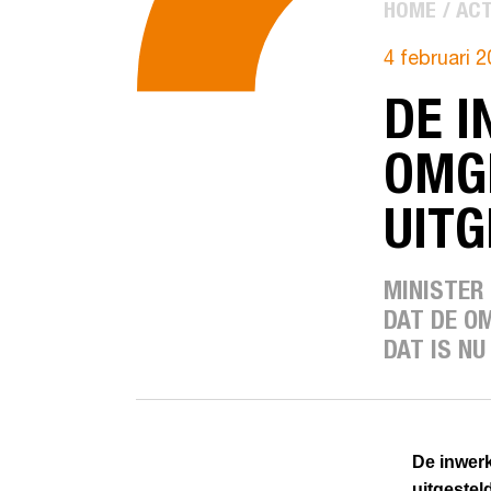
HOME
ACT
4 februari 
DE I
OMG
UITG
MINISTER
DAT DE O
DAT IS NU
De inwerk
uitgestel