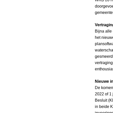
doorgevoer
gemeentel
Vertragin
Bijna all
het nieuw
plansoftw
waterscha
gesmeerd.
vertragin
enthousia
Nieuwe i
De komend
2022 of 1 
Besluit (
in beide K
invoerings