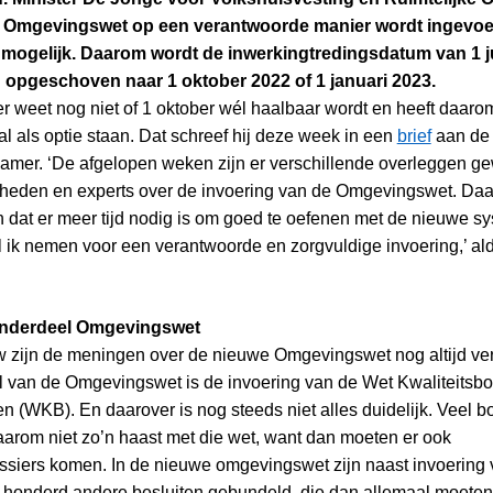
de Omgevingswet op een verantwoorde manier wordt ingevoe
t mogelijk. Daarom wordt de inwerkingtredingsdatum van 1 j
 opgeschoven naar 1 oktober 2022 of 1 januari 2023.
r weet nog niet of 1 oktober wél haalbaar wordt en heeft daarom
l als optie staan. Dat schreef hij deze week in een
brief
aan de 
mer. ‘De afgelopen weken zijn er verschillende overleggen g
eden en experts over de invoering van de Omgevingswet. Daa
n dat er meer tijd nodig is om goed te oefenen met de nieuwe s
il ik nemen voor een verantwoorde en zorgvuldige invoering,’ a
nderdeel Omgevingswet
w zijn de meningen over de nieuwe Omgevingswet nog altijd ve
 van de Omgevingswet is de invoering van de Wet Kwaliteitsbo
n (WKB). En daarover is nog steeds niet alles duidelijk. Veel 
arom niet zo’n haast met die wet, want dan moeten er ook
ssiers komen. In de nieuwe omgevingswet zijn naast invoering
honderd andere besluiten gebundeld, die dan allemaal moete