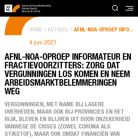
HOME
ACTUEEL
AFNL-NOA-OPROEP INFORMATEUR EN FRACTIEVOORZITTERS: ZORG...
4 juni 2021
AFNL-NOA-OPROEP INFORMATEUR EN
FRACTIEVOORZITTERS: ZORG DAT
VERGUNNINGEN LOS KOMEN EN NEEM
ARBEIDSMARKTBELEMMERINGEN
WEG
VERGUNNINGEN, MET NAME BIJ LAGERE
OVERHEDEN, MAAR OOK BIJ PROVINCIES EN HET
RIJK, BLEVEN EN BLIJVEN UIT DOOR ONZEKERHEID
VANWEGE DE CRISES (ZOWEL CORONA ALS
STIKSTOF), MAAR OOK OMDAT FINANCIËN VAN