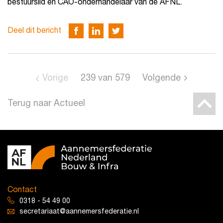
bestuurslid en CAO-onderhandelaar van de AFNL.
Deel dit bericht
Vorige
239
van
579
Volgende
Terug naar Actueel
Contact
0318 - 54 49 00
secretariaat@aannemersfederatie.nl